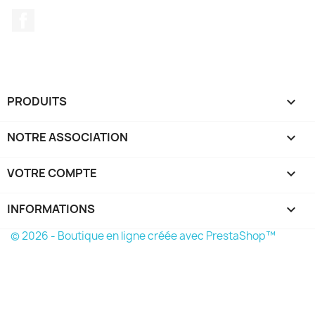
Facebook
PRODUITS

NOTRE ASSOCIATION

VOTRE COMPTE

INFORMATIONS
keyboard_arrow_down
© 2026 - Boutique en ligne créée avec PrestaShop™