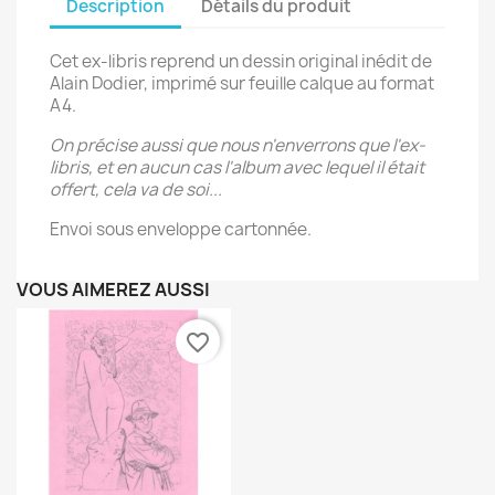
Description
Détails du produit
Cet ex-libris reprend un dessin original inédit de
Alain Dodier, imprimé sur feuille calque au format
A4.
On précise aussi que nous n'enverrons que l'ex-
libris, et en aucun cas l'album avec lequel il était
offert, cela va de soi...
Envoi sous enveloppe cartonnée.
VOUS AIMEREZ AUSSI
favorite_border