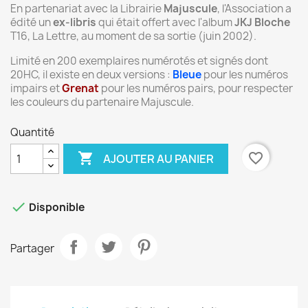
En partenariat avec la Librairie
Majuscule
, l'Association a
édité un
ex-libris
qui était offert avec l'album
JKJ Bloche
T16, La Lettre, au moment de sa sortie (juin 2002).
Limité en 200 exemplaires numérotés et signés dont
20HC, il existe en deux versions :
Bleue
pour les numéros
impairs et
Grenat
pour les numéros pairs, pour respecter
les couleurs du partenaire Majuscule.
Quantité

favorite_border
AJOUTER AU PANIER

Disponible
Partager