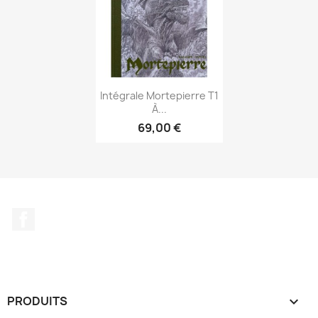
Aperçu rapide

Intégrale Mortepierre T1
À...
69,00 €
Facebook
PRODUITS
