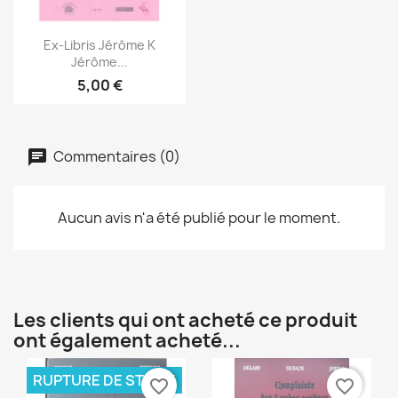
Aperçu rapide

Ex-Libris Jérôme K
Jérôme...
5,00 €
Commentaires (0)
Aucun avis n'a été publié pour le moment.
Les clients qui ont acheté ce produit
ont également acheté...
RUPTURE DE STOCK
favorite_border
favorite_border