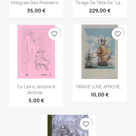
Aperçu rapide
Aperçu rapide


Intégrale Des Premiers...
Tirage De Tête De "La...
35,00 €
229,00 €
favorite_border
favorite_border
Aperçu rapide
Aperçu rapide


Ex-Libris Jérôme K
TIRAGE LUXE AFFICHE...
Jérôme...
10,00 €
5,00 €
favorite_border