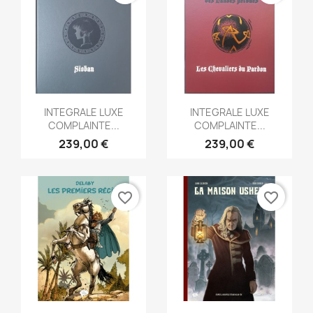
Aperçu rapide
Aperçu rapide


INTEGRALE LUXE
INTEGRALE LUXE
COMPLAINTE...
COMPLAINTE...
239,00 €
239,00 €
favorite_border
favorite_border