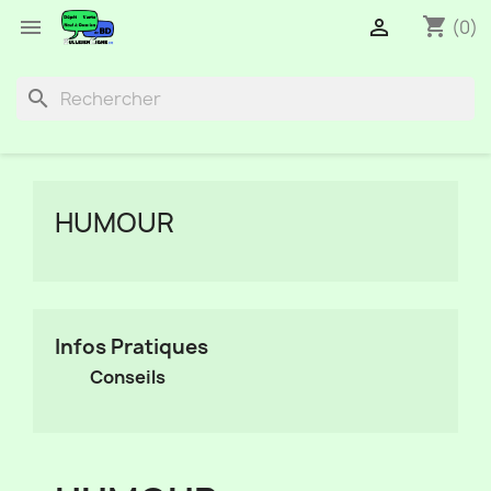
shopping_cart


(0)
search
HUMOUR
Infos Pratiques
Conseils