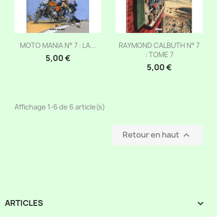
Aperçu rapide
Aperçu rapide


MOTO MANIA N° 7 : LA...
RAYMOND CALBUTH N° 7
: TOME 7
5,00 €
5,00 €
Affichage 1-6 de 6 article(s)
Retour en haut

ARTICLES
