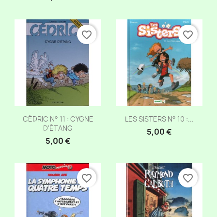
favorite_border
favorite_border
Aperçu rapide
Aperçu rapide


CÉDRIC N° 11 : CYGNE
LES SISTERS N° 10 :...
D'ÉTANG
5,00 €
5,00 €
favorite_border
favorite_border