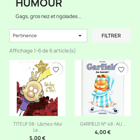
HUMOUR
Gags, gros nez et rigolades...

FILTRER
Pertinence
Affichage 1-6 de 6 article(s)
favorite_border
favorite_border
Aperçu rapide
Aperçu rapide


TITEUF 08 : Lâchez-Moi
GARFIELD N° 48 : AU...
Le...
4,00 €
5,00 €