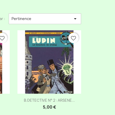

ar :
Pertinence
vorite_border
favorite_border
Aperçu rapide

B.DETECTIVE N° 2 : ARSENE...
5,00 €