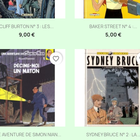
Aperçu rapide
Aperçu rapide


CLIFF BURTON N° 3 : LES...
BAKER STREET N° 4 :...
9,00 €
5,00 €
favorite_border
fa
Aperçu rapide
Aperçu rapide


 AVENTURE DE SIMON NIAN...
SYDNEY BRUCE N° 2 : LA..