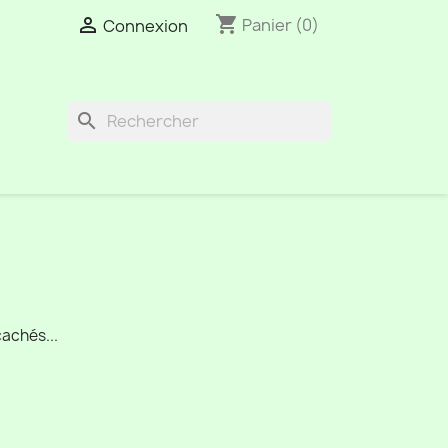
shopping_cart

Panier
(0)
Connexion
search
achés...