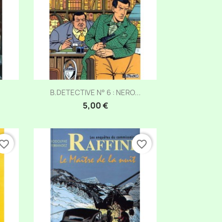
Aperçu rapide

B.DETECTIVE N° 6 : NERO...
5,00 €
vorite_border
favorite_border