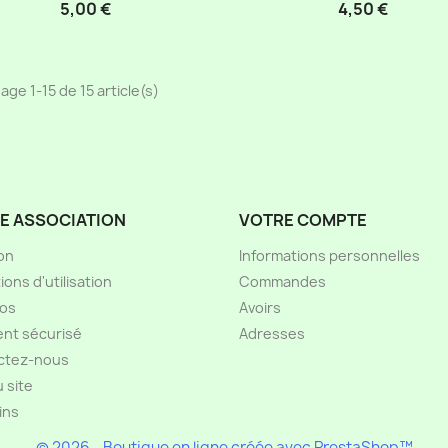
5,00 €
4,50 €
age 1-15 de 15 article(s)
E ASSOCIATION
VOTRE COMPTE
son
Informations personnelles
ions d'utilisation
Commandes
pos
Avoirs
nt sécurisé
Adresses
ctez-nous
u site
ins
© 2026 - Boutique en ligne créée avec PrestaShop™