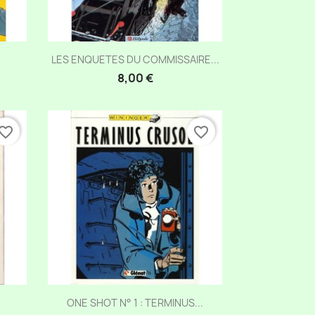
Aperçu rapide

LES ENQUETES DU COMMISSAIRE...
8,00 €
vorite_border
favorite_border
Aperçu rapide

.
ONE SHOT N° 1 : TERMINUS...