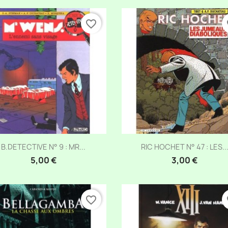
favorite_border
fa
Aperçu rapide
Aperçu rapide


B.DETECTIVE N° 9 : MR...
RIC HOCHET N° 47 : LES..
5,00 €
3,00 €
favorite_border
fa