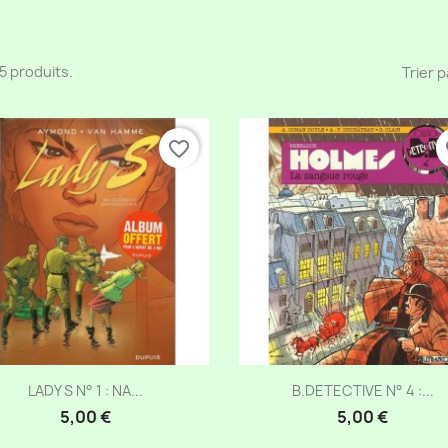
 15 produits.
Trier p
favorite_border
fa
Aperçu rapide
Aperçu rapide


LADY S N° 1 : NA...
B.DETECTIVE N° 4 :...
5,00 €
5,00 €