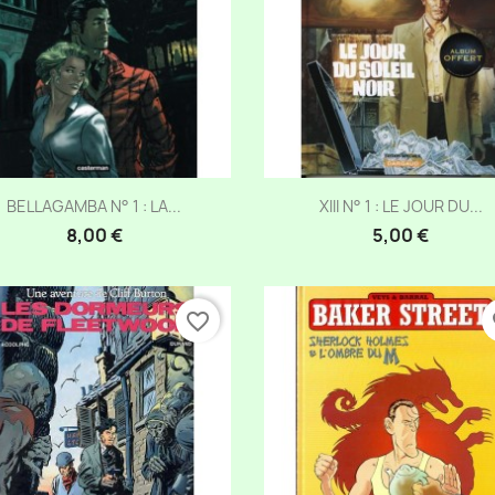
Aperçu rapide
Aperçu rapide


BELLAGAMBA N° 1 : LA...
XIII N° 1 : LE JOUR DU...
8,00 €
5,00 €
favorite_border
fa