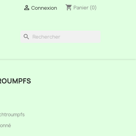
shopping_cart

Panier
(0)
Connexion
search
ROUMPFS
Schtroumpfs
tonné