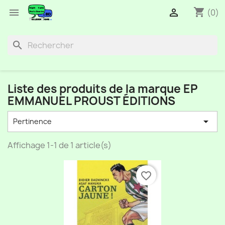
shopping_cart


(0)
search
Liste des produits de la marque EP
EMMANUEL PROUST ÉDITIONS

Pertinence
Affichage 1-1 de 1 article(s)
favorite_border