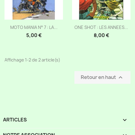
Aperçu rapide
Aperçu rapide


MOTO MANIA N° 7 : LA...
ONE SHOT : LES ANNEES...
5,00 €
8,00 €
Affichage 1-2 de 2 article(s)
Retour en haut

ARTICLES
