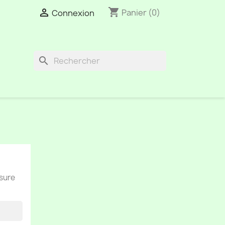
shopping_cart

Panier
(0)
Connexion
search
esure