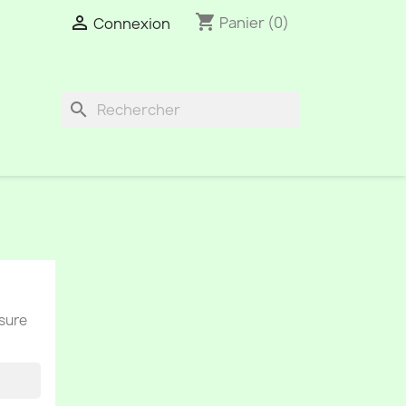
shopping_cart

Panier
(0)
Connexion
search
esure