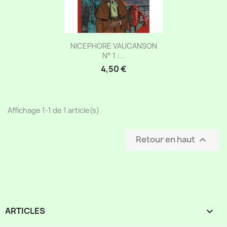
Aperçu rapide

NICEPHORE VAUCANSON
N° 1 :...
4,50 €
Affichage 1-1 de 1 article(s)
Retour en haut

ARTICLES
